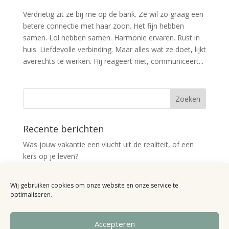
Verdrietig zit ze bij me op de bank. Ze wil zo graag een
betere connectie met haar zoon. Het fijn hebben
samen. Lol hebben samen. Harmonie ervaren. Rust in
huis. Liefdevolle verbinding. Maar alles wat ze doet, lijkt
averechts te werken. Hij reageert niet, communiceert...
Recente berichten
Was jouw vakantie een vlucht uit de realiteit, of een
kers op je leven?
De tien meest gestelde vragen over Access Bars®
Wij gebruiken cookies om onze website en onze service te
Uit de praktijk: “Kan ik dan ook niet meer boos worden,
optimaliseren.
als ik doodga met Minecraft?”
Uit de praktijk: “hij negeert me, liegt en scheldt me
Accepteren
zelfs uit”