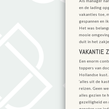
Als manager nam
en de lading op
vakanties toe, 
gespannen en ik
Het was belangr
mooie omgeving 
duit in het zakj
VAKANTIE 
Een enorm contr
toppers van doc
Hollandse kust.
‘alles uit de k
reizen. Geen we
alles gezien te 
gezelligheid en 
genoten van ied