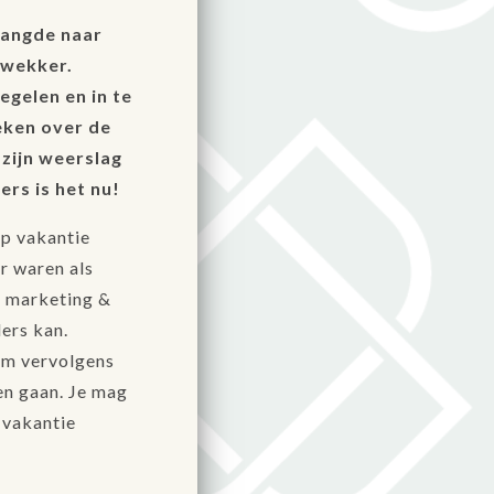
langde naar
 wekker.
egelen en in te
reken over de
 zijn weerslag
ers is het nu!
op vakantie
r waren als
n marketing &
ers kan.
 om vervolgens
en gaan. Je mag
n vakantie