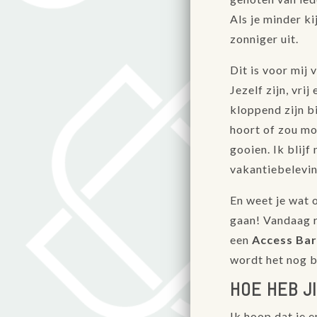
Als je minder ki
zonniger uit.
Dit is voor mij 
Jezelf zijn, vri
kloppend zijn b
hoort of zou moe
gooien. Ik blijf
vakantiebelevin
En weet je wat o
gaan! Vandaag 
een
Access Ba
wordt het nog b
HOE HEB J
Ik hoop dat je 