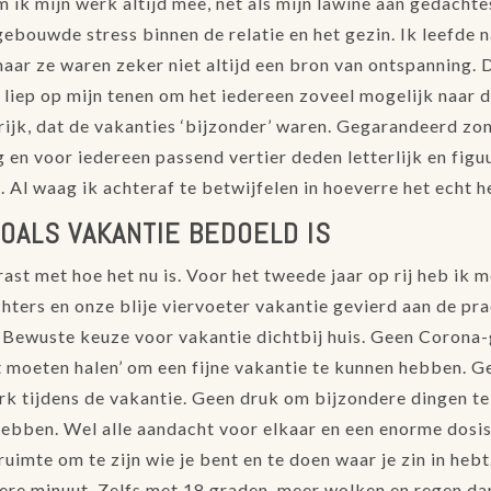
 ik mijn werk altijd mee, net als mijn lawine aan gedacht
gebouwde stress binnen de relatie en het gezin. Ik leefde 
maar ze waren zeker niet altijd een bron van ontspanning.
 liep op mijn tenen om het iedereen zoveel mogelijk naar d
ijk, dat de vakanties ‘bijzonder’ waren. Gegarandeerd zon
en voor iedereen passend vertier deden letterlijk en figuu
e. Al waag ik achteraf te betwijfelen in hoeverre het echt 
ZOALS VAKANTIE BEDOELD IS
ast met hoe het nu is. Voor het tweede jaar op rij heb ik 
hters en onze blije viervoeter vakantie gevierd aan de pr
 Bewuste keuze voor vakantie dichtbij huis. Geen Corona
ast moeten halen’ om een fijne vakantie te kunnen hebben. G
rk tijdens de vakantie. Geen druk om bijzondere dingen te
hebben. Wel alle aandacht voor elkaar en een enorme dosis 
ruimte om te zijn wie je bent en te doen waar je zin in hebt
ere minuut. Zelfs met 18 graden, meer wolken en regen da