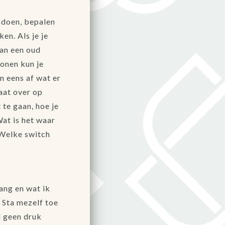
pdoen, bepalen
en. Als je je
Van een oud
onen kun je
an eens af wat er
gaat over op
 te gaan, hoe je
Wat is het waar
 Welke switch
ang en wat ik
. Sta mezelf toe
l geen druk