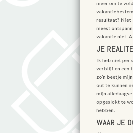
meer om te vold
vakantiebestemm
resultaat? Niet
meest ontspanne
vakantie niet. A
JE REALIT
Ik heb niet per
verblijf en een
zo’n beetje mij
out te kunnen n
mijn alledaagse 
opgeslokt te wor
hebben.
WAAR JE O