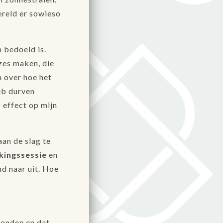
wereld er sowieso
n bedoeld is.
uzes maken, die
n over hoe het
heb durven
f effect op mijn
aan de slag te
kingssessie
en
nd naar uit. Hoe
tonden en dat