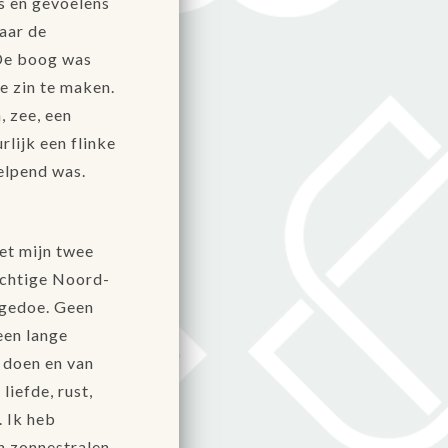
es en gevoelens
naar de
 De boog was
e zin te maken.
, zee, een
rlijk een flinke
helpend was.
met mijn twee
achtige Noord-
-gedoe. Geen
een lange
 doen en van
liefde, rust,
. Ik heb
n zonnestralen.