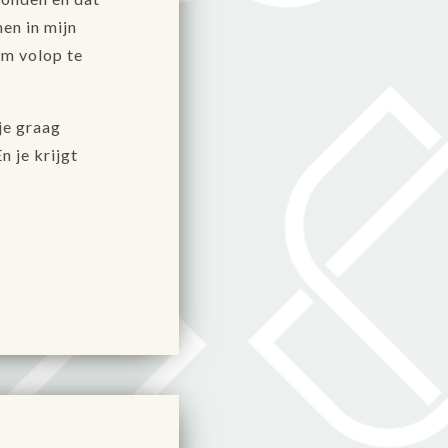
nen in mijn
 om volop te
 je graag
n je krijgt