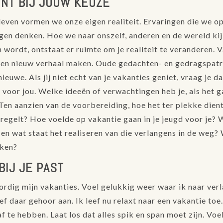
INT BIJ JOUW KEUZE
even vormen we onze eigen realiteit. Ervaringen die we o
gen denken. Hoe we naar onszelf, anderen en de wereld kijk
 wordt, ontstaat er ruimte om je realiteit te veranderen. 
 een nieuw verhaal maken. Oude gedachten- en gedragspatr
euwe. Als jij niet echt van je vakanties geniet, vraag je d
s voor jou. Welke ideeën of verwachtingen heb je, als het 
Ten aanzien van de voorbereiding, hoe het ter plekke dient
 regelt? Hoe voelde op vakantie gaan in je jeugd voor je? 
t en wat staat het realiseren van die verlangens in de weg?
aken?
BIJ JE PAST
ordig mijn vakanties. Voel gelukkig weer waar ik naar verl
f daar gehoor aan. Ik leef nu relaxt naar een vakantie toe
f te hebben. Laat los dat alles spik en span moet zijn. Voe