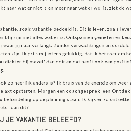
jkt naar wat er niet is en meer naar wat er wel is, ziet de 
vakantie, zoals vakantie bedoeld is. Dit is leven, zoals leve
j en blij zijn met alles wat er is. Ontspannen genieten en ke
ij waar jij naar verlangt. Zonder verwachtingen en oordele
ten zijn. Ik prijs mij intens gelukkig, dat ik het roer om 
 nu dichter bij mezelf dan ooit en dat heeft ook een positie
g.
ok zo heerlijk anders is? Ik bruis van de energie om weer 
relaxt opstarten. Morgen een
coachgesprek
, een
Ontdek
rs
behandeling op de planning staan. Ik kijk er zo ontzette
eter dan dit?
IJ JE VAKANTIE BELEEFD?
enorm genoten hebt! Dat ontspanning en plezier centraal s