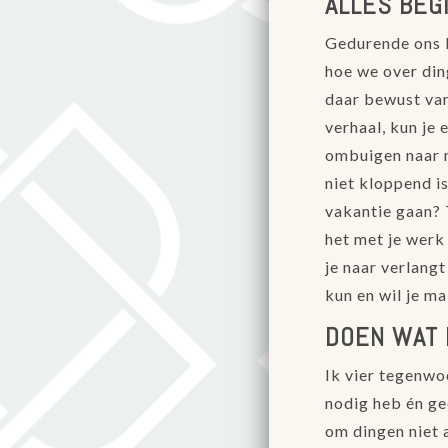
ALLES BEG
Gedurende ons l
hoe we over din
daar bewust van
verhaal, kun je
ombuigen naar ni
niet kloppend i
vakantie gaan? 
het met je werk
je naar verlang
kun en wil je m
DOEN WAT 
Ik vier tegenwo
nodig heb én gee
om dingen niet a