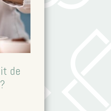
it de
n?