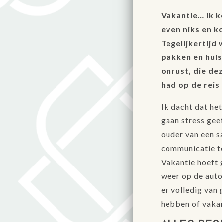
Vakantie… ik k
even niks en k
Tegelijkertijd 
pakken en huis
onrust, die de
had op de reis
Ik dacht dat he
gaan stress gee
ouder van een 
communicatie te
Vakantie hoeft g
weer op de auto
er volledig van 
hebben of vakan