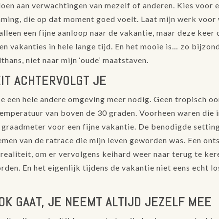
oen aan verwachtingen van mezelf of anderen. Kies voor 
ing, die op dat moment goed voelt. Laat mijn werk voor w
 alleen een fijne aanloop naar de vakantie, maar deze keer
n vakanties in hele lange tijd. En het mooie is… zo bijzo
lthans, niet naar mijn ‘oude’ maatstaven.
EIT ACHTERVOLGT JE
 se een hele andere omgeving meer nodig. Geen tropisch oo
 temperatuur van boven de 30 graden. Voorheen waren die 
n graadmeter voor een fijne vakantie. De benodigde settin
emen van de ratrace die mijn leven geworden was. Een ont
realiteit, om er vervolgens keihard weer naar terug te ker
den. En het eigenlijk tijdens de vakantie niet eens echt l
OK GAAT, JE NEEMT ALTIJD JEZELF MEE