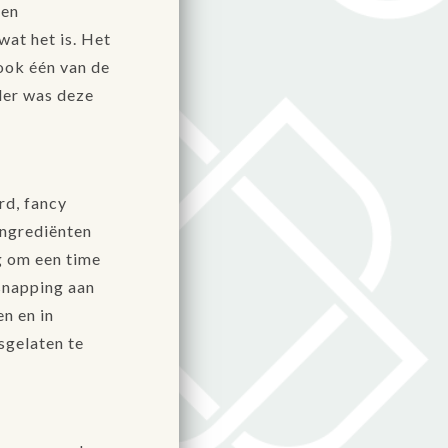
een
at het is. Het
 ook één van de
nder was deze
rd, fancy
ingrediënten
g om een time
snapping aan
en en in
osgelaten te