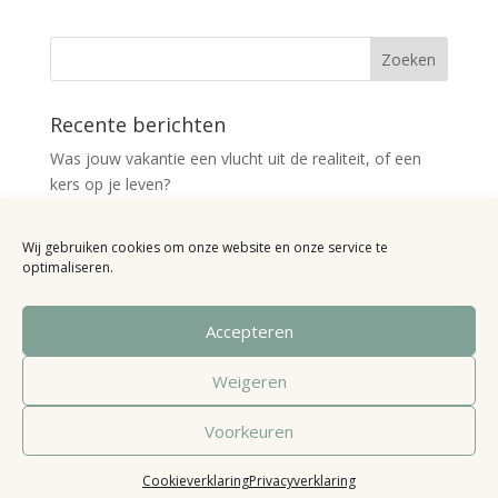
Recente berichten
Was jouw vakantie een vlucht uit de realiteit, of een
kers op je leven?
De tien meest gestelde vragen over Access Bars®
Wij gebruiken cookies om onze website en onze service te
Uit de praktijk: “Kan ik dan ook niet meer boos worden,
optimaliseren.
als ik doodga met Minecraft?”
Uit de praktijk: “hij negeert me, liegt en scheldt me
Accepteren
zelfs uit”
Van ‘niet goed genoeg’ naar ‘verdomd goed’
Weigeren
Recente reacties
Voorkeuren
Cookieverklaring
Privacyverklaring